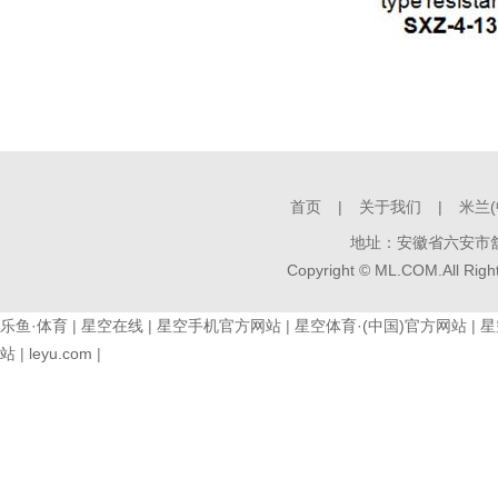
首页
|
关于我们
|
米兰(
地址：安徽省六安市舒城
Copyright © ML.COM.All
乐鱼·体育
|
星空在线
|
星空手机官方网站
|
星空体育·(中国)官方网站
|
星
站
|
leyu.com
|