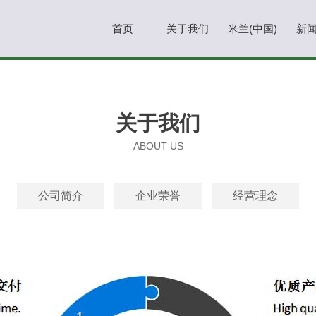
首页
关于我们
米兰(中国)
新
关于我们
ABOUT US
公司简介
企业荣誉
经营理念