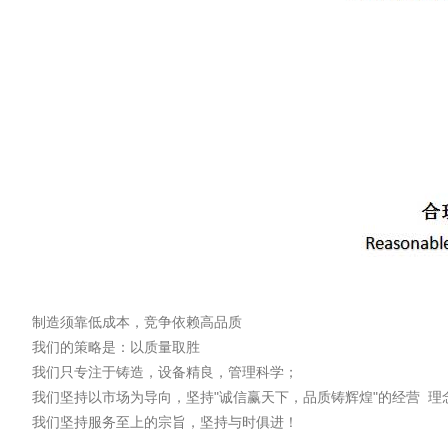
制造须靠低成本，竞争依赖高品质
我们的策略是：以质量取胜
我们只专注于铸造，设备精良，管理科学；
我们坚持以市场为导向，坚持"诚信赢天下，品质铸辉煌"的经营 理
我们坚持服务至上的宗旨，坚持与时俱进！