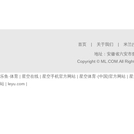
首页
|
关于我们
|
米兰(
地址：安徽省六安市舒城
Copyright © ML.COM.All
乐鱼·体育
|
星空在线
|
星空手机官方网站
|
星空体育·(中国)官方网站
|
星
站
|
leyu.com
|