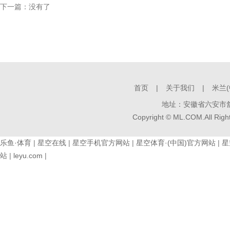
下一篇：没有了
首页
|
关于我们
|
米兰(
地址：安徽省六安市舒城
Copyright © ML.COM.All
乐鱼·体育
|
星空在线
|
星空手机官方网站
|
星空体育·(中国)官方网站
|
星
站
|
leyu.com
|