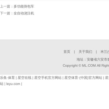
上一篇：
多功能倒包车
下一篇：
全自动浇注机
首页
|
关于我们
|
米兰(
地址：安徽省六安市舒城
Copyright © ML.COM.All
乐鱼·体育
|
星空在线
|
星空手机官方网站
|
星空体育·(中国)官方网站
|
星
站
|
leyu.com
|